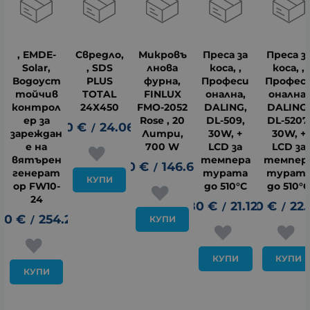
, EMDE-
Свредло,
Микровъ
Преса за
Преса з
Solar,
, SDS
лнова
коса, ,
коса, ,
Водоуст
PLUS
фурна,
Професи
Профес
тойчив
TOTAL
FINLUX
онална,
онална,
контрол
24Х450
FMO-2052
DALING,
DALING
ер за
Rose , 20
DL-509,
DL-5207
12.30
€
24.06
лв.
/
зареждан
Литри,
30W, +
30W, +
е на
700 W
LCD за
LCD за
вятърен
темпера
темпер
75.00
€
146.69
лв.
/
генерат
турата
турат
КУПИ
ор FW10-
до 510°C
до 510°
12
24
10.80
€
21.12
11.30
лв.
€
22.
/
/
00
€
254.26
лв.
КУПИ
/
КУПИ
КУПИ
КУПИ