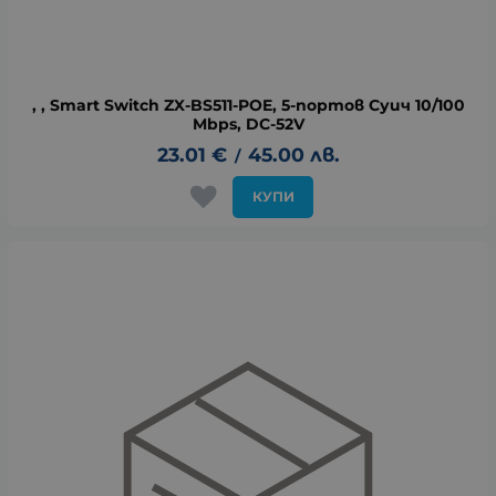
, , Smart Switch ZX-BS511-POE, 5-портов Суич 10/100
Mbps, DC-52V
23.01
€
45.00
лв.
/
КУПИ