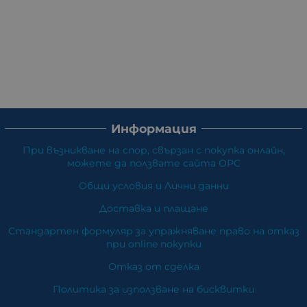
Информация
При възникване на спор, свързан с покупка онлайн,
можете да ползвате сайта ОРС
Общи условия и Лични данни
Доставка и плащане
Стандартен формуляр за упражняване право на отказ
при online покупки
Отказ от сделка
Политика за използване на бисквитки