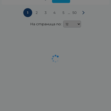
...
1
2
3
4
5
50
На страница по: