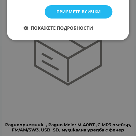
ПРИЕМЕТЕ ВСИЧКИ
ПОКАЖЕТЕ ПОДРОБНОСТИ
Радиоприемник, , Радио Meier M-40BT ,С MP3 плейър,
FM/AM/SW3, USB, SD, музикална уредба с фенер