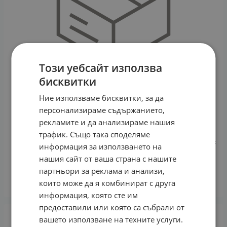
Този уебсайт използва
бисквитки
Ние използваме бисквитки, за да
персонализираме съдържанието,
рекламите и да анализираме нашия
Радиоприемник, , Bluetooth, Многофункционлано
трафик. Също така споделяме
радио, музикална уредба, МР3 плейър, ST-3020BTS с
информация за използването на
фото панел
нашия сайт от ваша страна с нашите
13.80
€
26.99
лв.
/
партньори за реклама и анализи,
които може да я комбинират с друга
КУПИ
информация, която сте им
предоставили или която са събрали от
вашето използване на техните услуги.