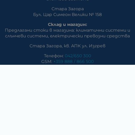
Стара Загора
Бул. Цар Симеон Велики № 158
Склад и магазин:
Предлагани стоки в магазина: климатични системи и
слънчеви системи, eлектрически превозни средства
Стара Загора, кв. АПК ул. Изгрев
Телефон:
042/650 300
GSM:
+359 888 / 866 500
E-mail:
m_dd:at:abv.bg
Раднево
Магазин
Предлагани стоки в магазина: климатични системи,
слънчеви системи, бяла техника, аудио и видео
техника, електроника и аксесоари
Телефон:
0417/831 32
ул. Крайречна №8
Гълъбово