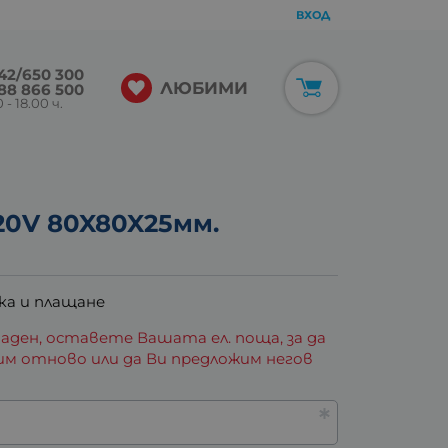
ВХОД
42/650 300
ЛЮБИМИ
88 866 500
 - 18.00 ч.
20V 80X80X25мм.
ка и плащане
аден, оставете Вашата ел. поща, за да
им отново или да Ви предложим негов