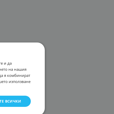
е и да
нето на нашия
 да я комбинират
ашето използване
ТЕ ВСИЧКИ