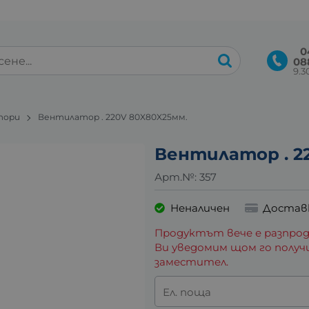
0
08
9.30
тори
Вентилатор . 220V 80X80X25мм.
Вентилатор . 2
Арт.№:
357
Неналичен
Достав
Продуктът вече е разпрод
Ви уведомим щом го получ
заместител.
Ел. поща