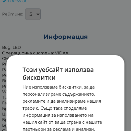
DAEWOO
Рейтинг:
Информация
Вид: LED
Операционна система: VIDAA
СМАРТ ТВ: Smart TV
Размер на екрана (inch): 43
Този уебсайт използва
Размер на екрана (см): 108
Резолюция: 1920X1080 FULL HD
бисквитки
Видеоприложения: You Tube; Netflix; Disney+; Amazon
Prime Video;
Ние използваме бисквитки, за да
Wi-Fi: Вграден
персонализираме съдържанието,
Тип процесор: Quad core
рекламите и да анализираме нашия
Гаранция: 24 м.
трафик. Също така споделяме
Брой говорители: 2
Цифров тунер: DVB T2/C2/S2
информация за използването на
Брой HDMI входа: 2
нашия сайт от ваша страна с нашите
Брой USB входа: 1
партньори за реклама и анализи,
Оптичен изход: Да