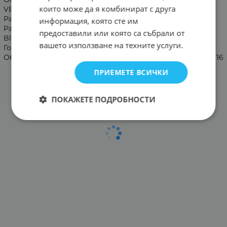
които може да я комбинират с друга
VESA съвместимост: 100x100
Размери със стойка, (Ш/В/Д), мм: 965 / 598/ 265
информация, която сте им
Размери без стойка, (Ш/В/Д), мм: 965 / 561/ 87
предоставили или която са събрали от
Bluetooth: Да
вашето използване на техните услуги.
Годишна енергийна консумация, kWh/1000h: 51
Обща мощност на вградените говорители (RMS), W: 16
ПРИЕМЕТЕ ВСИЧКИ
ПОКАЖЕТЕ ПОДРОБНОСТИ