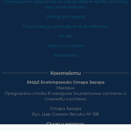
Стандартен формуляр за упражняване право на отказ
при online покупки
Отказ от сделка
Политика за използване на бисквитки
За нас
Карта на сайта
Контакти
Контакти
ЕМДЕ Електроникс Стара Загора
Магазин
Предлагани стоки в магазина: климатични системи и
слънчеви системи
Стара Загора
Бул. Цар Симеон Велики № 158
Склад и магазин:
Предлагани стоки в магазина: климатични системи и