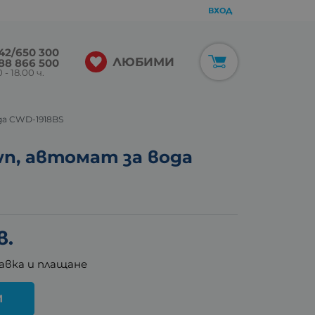
ВХОД
42/650 300
ЛЮБИМИ
88 866 500
 - 18.00 ч.
да CWD-1918BS
wn, автомат за вода
в.
авка и плащане
И