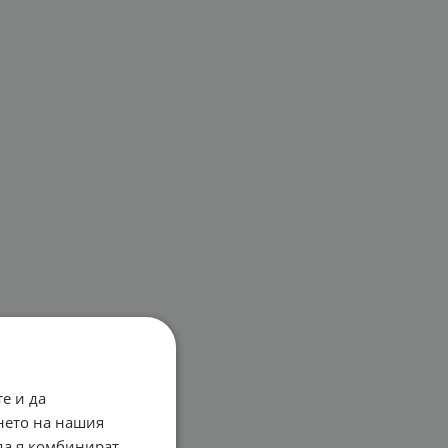
е и да
нето на нашия
 да я комбинират