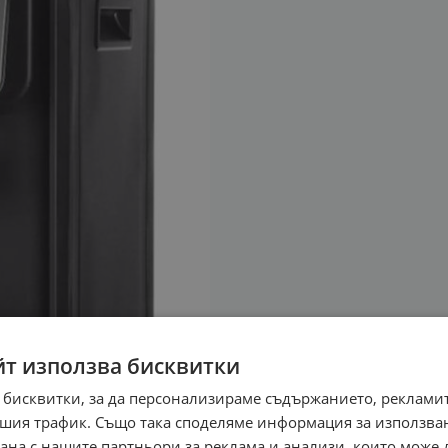
йт използва бисквитки
 бисквитки, за да персонализираме съдържанието, рекламит
шия трафик. Също така споделяме информация за използва
рана с нашите партньори за реклама и анализи, които може