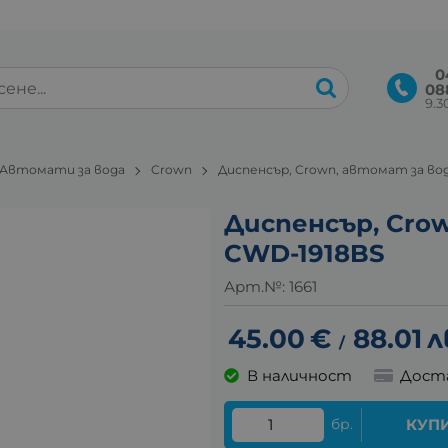
0
08
9.30
Автомати за вода
Crown
Диспенсър, Crown, автомат за во
Диспенсър, Cro
CWD-1918BS
Арт.№:
1661
45.00
€
88.01
л
/
В наличност
Дост
бр.
КУП