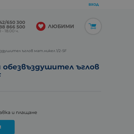
ВХОД
42/650 300
ЛЮБИМИ
88 866 500
 - 18.00 ч.
здушител ъглов мат.никел 1/2-SF
н обезвъздушител ъглов
F
авка и плащане
И