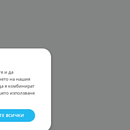
е и да
нето на нашия
 да я комбинират
ашето използване
ТЕ ВСИЧКИ