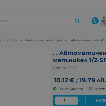
0
08
9.30
ори за вода
Материали и аксесоари
. . Автоматичен обезвъ
. . Автоматиче
мат.никел 1/2-S
Арт.№:
9597
10.12
€
19.79
лв.
/
В наличност
Дост
оп
КУП