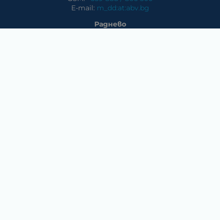
E-mail:
m_dd:at:abv.bg
Раднево
Магазин
Предлагани стоки в магазина: климатични системи,
слънчеви системи, бяла техника, аудио и видео
техника, електроника и аксесоари
Телефон:
0417/831 32
ул. Крайречна №8
Гълъбово
Магазин
Предлагани стоки в магазина: климатични системи,
слънчеви системи, бяла техника, аудио и видео
техника, електроника и аксесоари.
Методи на плащане