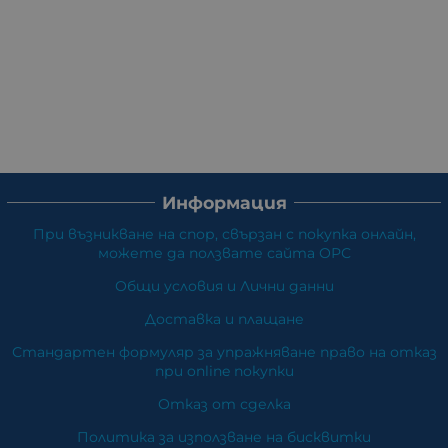
Информация
При възникване на спор, свързан с покупка онлайн,
можете да ползвате сайта ОРС
Общи условия и Лични данни
Доставка и плащане
Стандартен формуляр за упражняване право на отказ
при online покупки
Отказ от сделка
Политика за използване на бисквитки