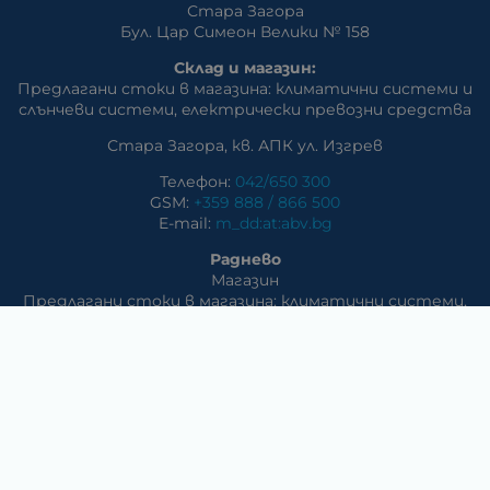
Стара Загора
Бул. Цар Симеон Велики № 158
Склад и магазин:
Предлагани стоки в магазина: климатични системи и
слънчеви системи, eлектрически превозни средства
Стара Загора, кв. АПК ул. Изгрев
Телефон:
042/650 300
GSM:
+359 888 / 866 500
E-mail:
m_dd:at:abv.bg
Раднево
Магазин
Предлагани стоки в магазина: климатични системи,
слънчеви системи, бяла техника, аудио и видео
техника, електроника и аксесоари
Телефон:
0417/831 32
ул. Крайречна №8
Гълъбово
Магазин