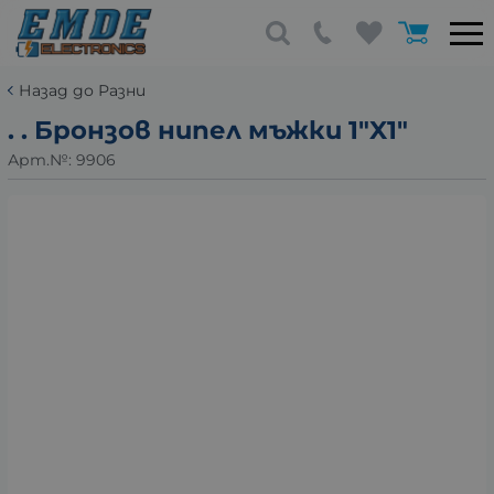
Назад до Разни
. . Бронзов нипел мъжки 1"X1"
Арт.№:
9906