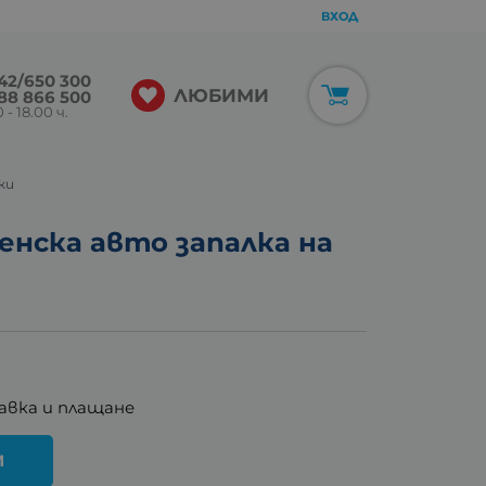
ВХОД
42/650 300
ЛЮБИМИ
88 866 500
 - 18.00 ч.
ки
женска авто запалка на
авка и плащане
И