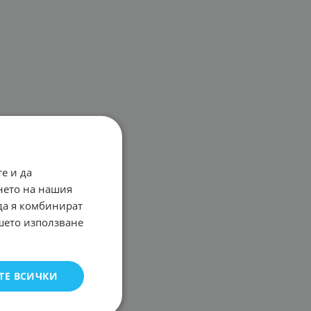
е и да
нето на нашия
 да я комбинират
ашето използване
ТЕ ВСИЧКИ