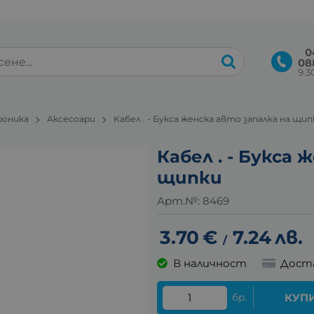
0
08
9.30
роника
Аксесоари
Кабел . - Букса женска авто запалка на щип
Кабел . - Букса 
щипки
Арт.№:
8469
3.70
€
7.24
лв.
/
В наличност
Дост
бр.
КУП