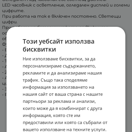
LED часовник с осветление, огледален дисплей и големи
цифрите.
При работа на ток е включен постоянно. Светещи
цифри.
При работа на батерии можете да включите
осветлението му чрез почукване на бюрото или чрез
обикновено пляскане.
Този уебсайт използва
Функции:
бисквитки
- Време 12/24.
- Ден, месец, година.
Ние използваме бисквитки, за да
- Температура C/F.
персонализираме съдържанието,
- Aларма с дрямка.
- 2 нива на осветеност на дисплея.
рекламите и да анализираме нашия
- Автоматично регулиране на осветеност на
трафик. Също така споделяме
цифрите от 18:00 ч. до 6:00 ч.
информация за използването на
- Захранвяне чрез USB кабел (в комплекта).
нашия сайт от ваша страна с нашите
- Размери: 16x 6 x 2.5 cm.
партньори за реклама и анализи,
които може да я комбинират с друга
информация, която сте им
предоставили или която са събрали от
вашето използване на техните услуги.