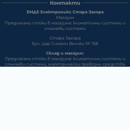
Контакти
ЕМДЕ Електроникс Стара Загора
Магазин
Предлагани стоки в магазина: климатични системи и
слънчеви системи
Стара Загора
Бул. Цар Симеон Велики № 158
Склад и магазин:
Предлагани стоки в магазина: климатични системи и
слънчеви системи, eлектрически превозни средства
Стара Загора, кв. АПК ул. Изгрев
Телефон:
042/650 300
GSM:
+359 888 / 866 500
E-mail:
m_dd:at:abv.bg
Раднево
Магазин
Предлагани стоки в магазина: климатични системи,
слънчеви системи, бяла техника, аудио и видео
техника, електроника и аксесоари