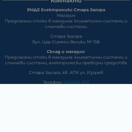
Контакти
ЕМДЕ Електроникс Стара Загора
Магазин
Предлагани стоки в магазина: климатични системи и
слънчеви системи
Стара Загора
Бул. Цар Симеон Велики № 158
Склад и магазин:
Предлагани стоки в магазина: климатични системи и
слънчеви системи, eлектрически превозни средства
Стара Загора, кв. АПК ул. Изгрев
Телефон:
042/650 300
GSM:
+359 888 / 866 500
E-mail:
m_dd:at:abv.bg
Раднево
Магазин
Предлагани стоки в магазина: климатични системи,
слънчеви системи, бяла техника, аудио и видео
техника, електроника и аксесоари