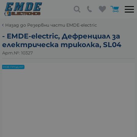
Назад до Резервни части EMDE-electric
- EMDE-electric, Дефренциал за
електрическа триколка, SL04
Арт.№:
10327
НОВ ПРОДУКТ