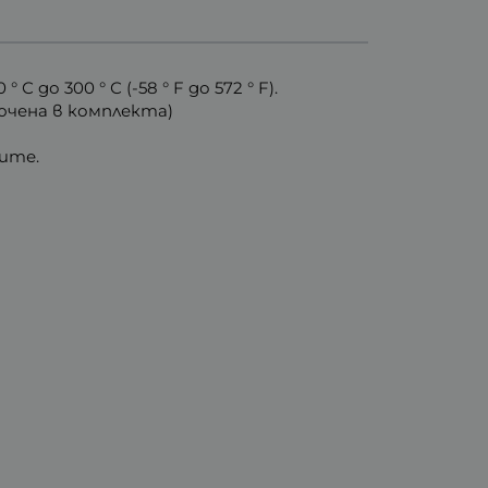
о 300 ° С (-58 ° F до 572 ° F).
ключена в комплекта)
ите.