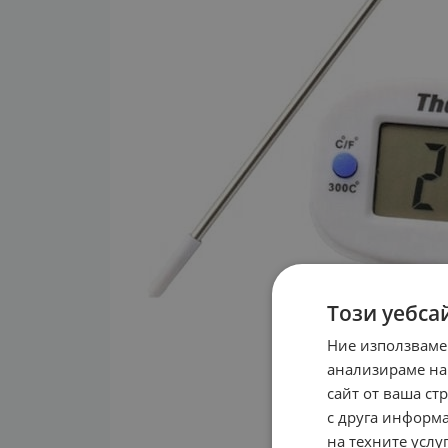
Този уебса
Ние използваме
анализираме на
сайт от ваша ст
с друга информа
на техните услуг