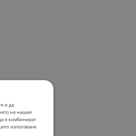
е и да
нето на нашия
 да я комбинират
ашето използване