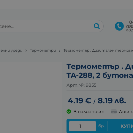
0
08
9.30
елни уреди
Термометри
Термометър . Дигитален термометър
Термометър . 
TA-288, 2 бутона, 
Арт.№:
9855
4.19
€
8.19
лв.
/
В наличност
Дост
бр.
КУП