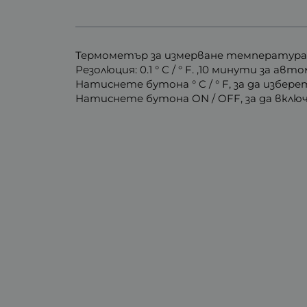
Термометър за измерване температурата н
Резолюция: 0.1 ° C / ° F. ,10 минути за 
Натиснете бутона ° C / ° F, за да избер
Натиснете бутона ON / OFF, за да вкл