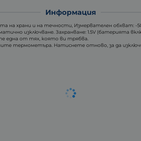
Информация
а храни и на течности, Измервателен обхват: -50 ° С д
автоматично изключване. Захранване: 1.5V (батерията в
ете една от тях, която ви трябва.
ючите термометъра. Натиснете отново, за да изключ