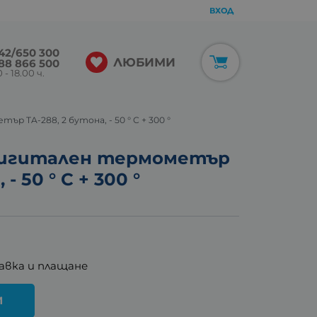
ВХОД
42/650 300
ЛЮБИМИ
88 866 500
 - 18.00 ч.
 TA-288, 2 бутона, - 50 ° C + 300 °
Дигитален термометър
- 50 ° C + 300 °
авка и плащане
И