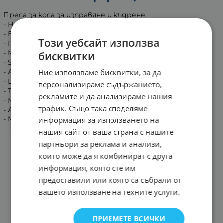
Преса за коса за изправяне и къдрене
- Нова технология с извити плочи
- Бързо загряване - за 15 сек.
Този уебсайт използва
- Плочи с високо технологично керамично покритие
- Макс. температура: 230˚
бисквитки
- 5 Нива на температура
Ние използваме бисквитки, за да
- Автоматично изкл. след 60 мин.
- LED дисплей/ Вкл./ Изкл. Бутон
персонализираме съдържанието,
- Термоустойчив калъф
рекламите и да анализираме нашия
- Микроводещи вградени гребени
трафик. Също така споделяме
- АС ~ 50-60HZ~ 220-240V
- Мощност: 50 W
информация за използването на
нашия сайт от ваша страна с нашите
партньори за реклама и анализи,
които може да я комбинират с друга
информация, която сте им
предоставили или която са събрали от
вашето използване на техните услуги.
ПРИЕМЕТЕ ВСИЧКИ