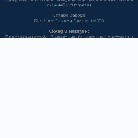
слънчеви системи
Стара Загора
Бул. Цар Симеон Велики № 158
Склад и магазин:
Предлагани стоки в магазина: климатични системи и
слънчеви системи, eлектрически превозни средства
Стара Загора, кв. АПК ул. Изгрев
Телефон:
042/650 300
GSM:
+359 888 / 866 500
E-mail:
m_dd:at:abv.bg
Раднево
Магазин
Предлагани стоки в магазина: климатични системи,
слънчеви системи, бяла техника, аудио и видео
техника, електроника и аксесоари
Телефон:
0417/831 32
ул. Крайречна №8