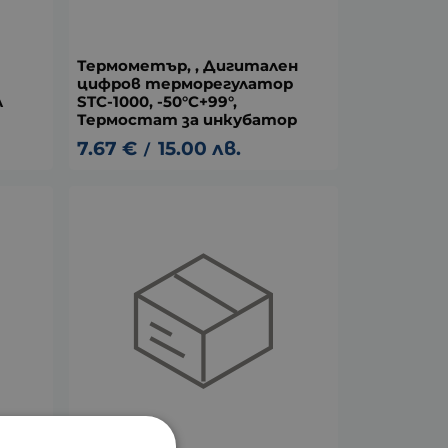
Термометър, , Дигитален
цифров терморегулатор
л
STC-1000, -50°C+99°,
Термостат за инкубатор
7.67
€
15.00
лв.
/