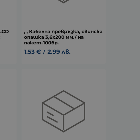
 LCD
, , Кабелна превръзка, свинска
с
опашка 3,6х200 мм./ на
пакет-100бр.
1.53
€
2.99
лв.
/