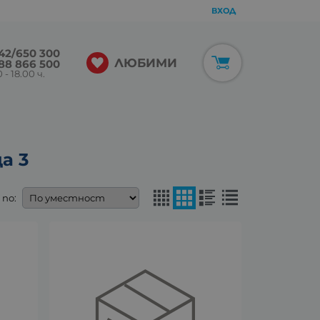
ВХОД
42/650 300
ЛЮБИМИ
88 866 500
 - 18.00 ч.
а 3
по: