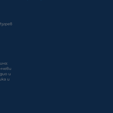
Изгрев
ина:
нчеви
удио и
ика и