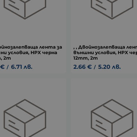
войнозалепваща лента за
, , Двойнозалепваща лен
ни условия, HPX черна
външни условия, HPX че
, 2m
12mm, 2m
€
6.71
лв.
2.66
€
5.20
лв.
/
/