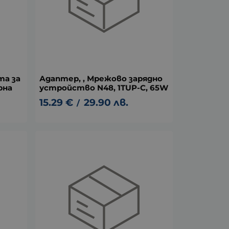
та за
Адаптер, , Мрежово зарядно
рна
устройство N48, 1TUP-C, 65W
15.29
€
29.90
лв.
/