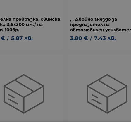
абелна превръзка, свинска
, , Двойно гнездо за
а 3,6х300 мм./ на
предпазител на
т-100бр.
автомобилен усилвате
€
5.87
лв.
3.80
€
7.43
лв.
/
/