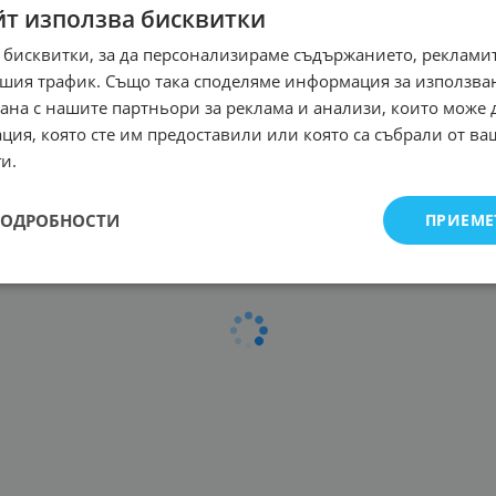
йт използва бисквитки
о, , Химически анкер
Тинол, , Разфасован при
esiFIX VY 300 ECO SF,
със флюс 1,5мм / 1м
 бисквитки, за да персонализираме съдържанието, рекламит
l
шия трафик. Също така споделяме информация за използва
1.02
€
1.99
лв.
/
4
€
21.01
лв.
рана с нашите партньори за реклама и анализи, които може
/
ция, която сте им предоставили или която са събрали от в
и.
1
2
3
4
5
227
...
ПОДРОБНОСТИ
ПРИЕМЕ