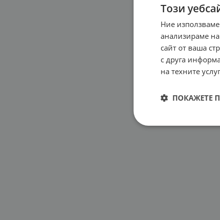
Този уебса
Varta
(1)
Лепил
MEA R
Ние използваме
300 m
анализираме на
10.7
сайт от ваша ст
с друга информа
на техните услуг
ПОКАЖЕТЕ 