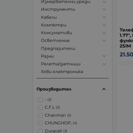
Измервателни уреди
Инструменти
Кабели
Компютри
Телеф
Консумативи
1.77"
функц
Осветление
2SIM
Предпазители
21.5
Разни
Релета/датчици
Хоби електроника
Производител
-
(2)
C.F.L
(2)
Chairman
(2)
CHUNGHOP,
(4)
Duracell
(3)