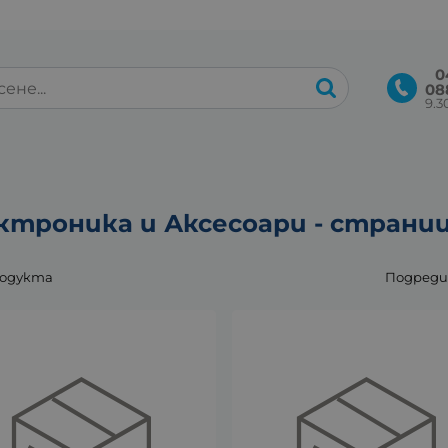
0
08
9.30
ктроника и Аксесоари - страниц
родукта
Подреди 