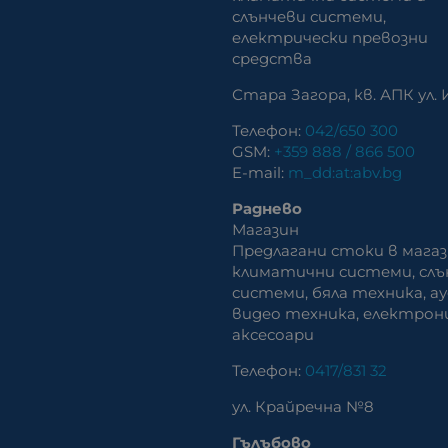
слънчеви системи,
eлектрически превозни
средства
Стара Загора, кв. АПК ул. 
Телефон:
042/650 300
GSM:
+359 888 / 866 500
E-mail:
m_dd:at:abv.bg
Раднево
Магазин
Предлагани стоки в магаз
климатични системи, слъ
системи, бяла техника, а
видео техника, електрон
аксесоари
Телефон:
0417/831 32
ул. Крайречна №8
Гълъбово