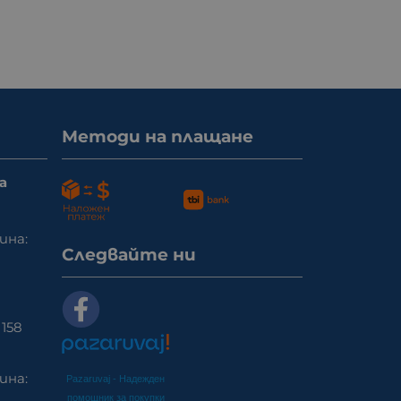
Методи на плащане
а
ина:
Следвайте ни
158
ина:
Pazaruvaj - Надежден
помощник за покупки