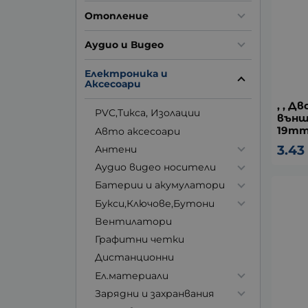
Отопление
Аудио и Видео
Електроника и
Аксесоари
, , Д
PVC,Тикса, Изолации
външ
19mm
Авто аксесоари
3.43
Антени
Аудио видео носители
Батерии и акумулатори
Букси,Ключове,Бутони
Вентилатори
Графитни четки
Дистанционни
Ел.материали
Зарядни и захранвания