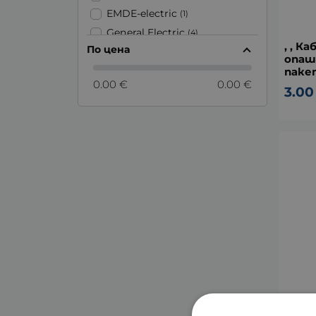
EMDE-electric
(1)
General Electric
(4)
, , К
По цена
GP
(2)
опашк
GSM,
паке
(3)
0.00 €
0.00 €
KADIO
(1)
3.00
Maxell
(7)
Osram
(3)
PACO STAR
(1)
Panasonic
(4)
RITAR
(1)
Saga
(3)
SKY GREEN
(1)
Sony
(1)
SUNLIGHT
(13)
Sunmol
(1)
Temflex
(3)
Toshiba
(10)