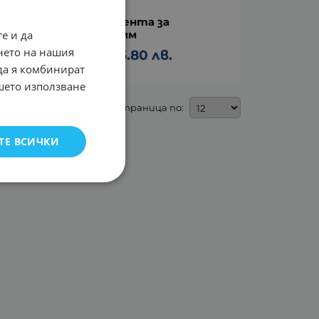
пой
, , Лепяща лента за
изолация-3мм
е и да
нето на нашия
8.08
€
15.80
лв.
/
 да я комбинират
ашето използване
На страница по:
ТЕ ВСИЧКИ