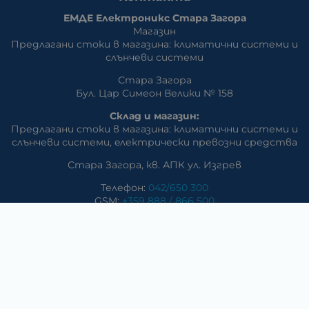
ЕМДЕ Електроникс Стара Загора
Магазин
Предлагани стоки в магазина: климатични системи и
слънчеви системи
Стара Загора
Бул. Цар Симеон Велики № 158
Склад и магазин:
Предлагани стоки в магазина: климатични системи и
слънчеви системи, eлектрически превозни средства
Стара Загора, кв. АПК ул. Изгрев
Телефон:
042/650 300
GSM:
+359 888 / 866 500
E-mail:
m_dd:at:abv.bg
Раднево
Магазин
Предлагани стоки в магазина: климатични системи,
слънчеви системи, бяла техника, аудио и видео
техника, електроника и аксесоари