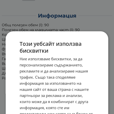
Информация
Общ полезен обем (l): 90
Полезен обем на хладилната част (l): 90
Kонсумация (kWh/година): 86
Цвят: Бял
Този уебсайт използва
Ниво на шум: 41
Функции: Автоматично саморазмразяване
бисквитки
Възможност за обръщане на вратите: Да
Ние използваме бисквитки, за да
Гаранция: 36 м.
Височина, mm: 821
персонализираме съдържанието,
Ширина, mm: 480
рекламите и да анализираме нашия
Дълбочина, mm: 500
трафик. Също така споделяме
Размер (В/Ш/Д) (mm): 821/480/500
информация за използването на
нашия сайт от ваша страна с нашите
партньори за реклама и анализи,
които може да я комбинират с друга
информация, която сте им
предоставили или която са събрали от