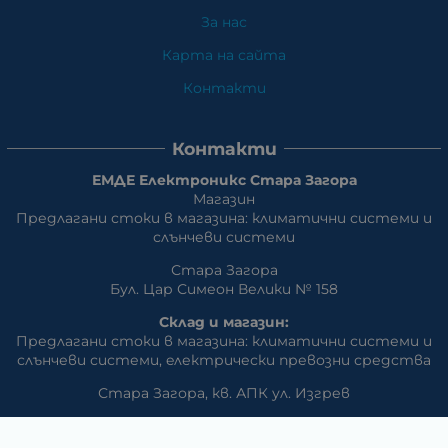
За нас
Карта на сайта
Контакти
Контакти
ЕМДЕ Електроникс Стара Загора
Магазин
Предлагани стоки в магазина: климатични системи и
слънчеви системи
Стара Загора
Бул. Цар Симеон Велики № 158
Склад и магазин:
Предлагани стоки в магазина: климатични системи и
слънчеви системи, eлектрически превозни средства
Стара Загора, кв. АПК ул. Изгрев
Телефон:
042/650 300
GSM:
+359 888 / 866 500