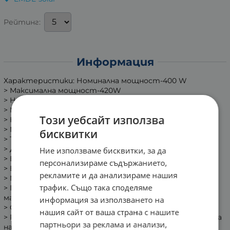
Рейтинг:
Информация
Характеристики: Номинална мощност-400 W
> Максимална мощност-420W
> Номинално напрежение-12 / 24V
> Минимална скорост на вятъра - 2,5 m / s
Този уебсайт използва
> Нормална скорост на вятъра - 12 m / s
> Максимална скорост на вятъра - 35 m / s
бисквитки
> Тегло - kg
> Диаметър на колелото - 1,4 м
Ние използваме бисквитки, за да
> Височина на колелото - 1,0 м
персонализираме съдържанието,
> Брой витла-4
рекламите и да анализираме нашия
> Материал на пропелера - алуминиева сплав
трафик. Също така споделяме
> Генератор-трифазен AC генератор с постоянен
магнит
информация за използването на
> Система за управление - електромагнит
нашия сайт от ваша страна с нашите
> Регулиране на скоростта - автоматична настройка
партньори за реклама и анализи,
на вятъра