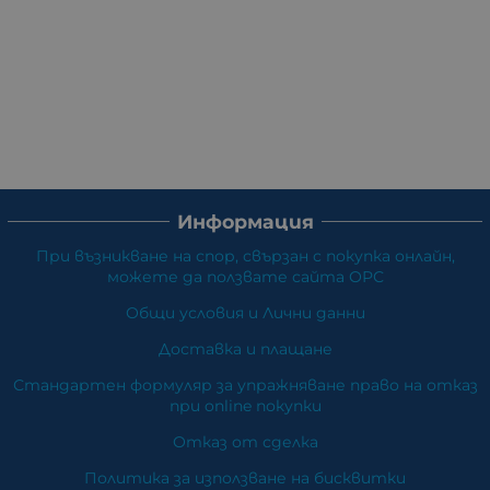
Информация
При възникване на спор, свързан с покупка онлайн,
можете да ползвате сайта ОРС
Общи условия и Лични данни
Доставка и плащане
Стандартен формуляр за упражняване право на отказ
при online покупки
Отказ от сделка
Политика за използване на бисквитки