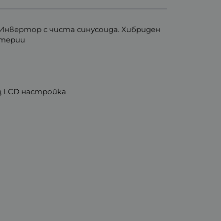
 Инвертор с чиста синусоида. Хибриден
атерии
з LCD настройка