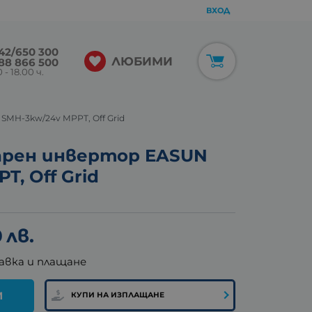
ВХОД
42/650 300
ЛЮБИМИ
88 866 500
 - 18.00 ч.
SMH-3kw/24v MPPT, Off Grid
ларен инвертор EASUN
T, Off Grid
0
лв.
авка и плащане
И
КУПИ НА ИЗПЛАЩАНЕ