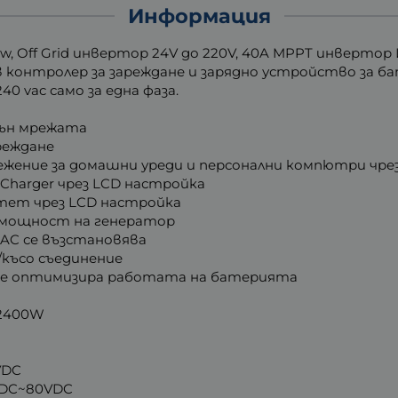
Информация
w, Off Grid инвертор 24V до 220V, 40A MPPT инвертор
 контролер за зареждане и зарядно устройство за б
0 vac само за една фаза.
вън мрежата
реждане
ежение за домашни уреди и персонални компютри чре
 Charger чрез LCD настройка
итет чрез LCD настройка
и мощност на генератор
AC се възстановява
късо съединение
не оптимизира работата на батерията
 2400W
VDC
VDC~80VDC