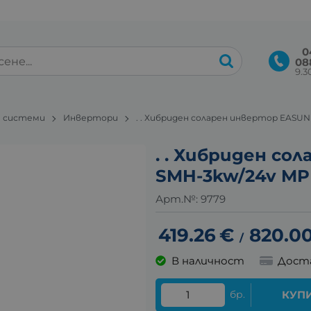
0
08
9.30
 системи
Инвертори
. . Хибриден соларен инвертор EASUN 
. . Хибриден со
SMH-3kw/24v MPP
Арт.№:
9779
419.26
€
820.0
/
В наличност
Дост
бр.
КУП