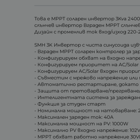
Това е MPPT соларен инвертор 3Kva 2400
слънчев инвертор Вграден MPPT слънчев
Дизайн с променлив ток вход/изход 220-24
SMH 3K Инвертор с чиста синусоида из
- Вграден MPPT соларен контролер за за
- Конфигурируем обхват на входно напр
- Конфигурируем приоритет на AC/Solar
- Конфигурируем AC/Solar входен приор
- Съвместим с мрежово напрежение ил
- Автоматично рестартиране, докато 
- Защита от претоварване/прегряване/
- Интелигентната система за зарежда
- Функция за студен старт
- Номинална мощност на натоварване:
- Максимален заряден ток: 40А
- Максимална мощност на PV: 1000W
- Максимално PV входно напрежение: 102
- MPPT обхват работно напрежение 30