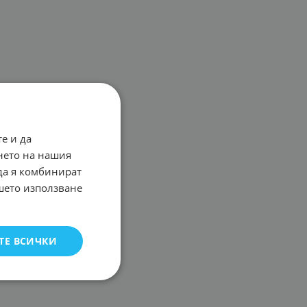
е и да
нето на нашия
 да я комбинират
ашето използване
ТЕ ВСИЧКИ