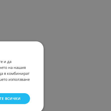
е и да
нето на нашия
 да я комбинират
ашето използване
ТЕ ВСИЧКИ