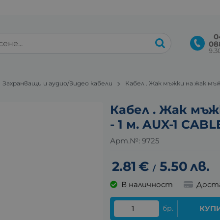
0
08
9.30
Захранващи и аудио/видео кабели
Кабел . Жак мъжки на жак мъжк
Кабел . Жак мъж
- 1 м. AUX-1 CAB
Арт.№:
9725
2.81
€
5.50
лв.
/
В наличност
Дост
бр.
КУП