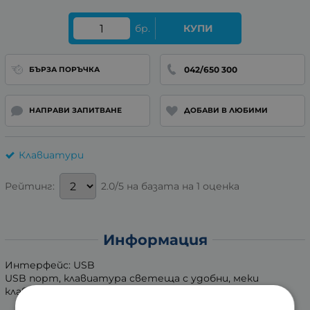
бр.
КУПИ
042/650 300
БЪРЗА ПОРЪЧКА
НАПРАВИ ЗАПИТВАНЕ
ДОБАВИ В ЛЮБИМИ
Клавиатури
2.0/5 на базата на 1 оценка
Рейтинг:
Информация
Интерфейс: USB
USB порт, клавиатура светеща с удобни, меки
клавиши за работа с едно докосване