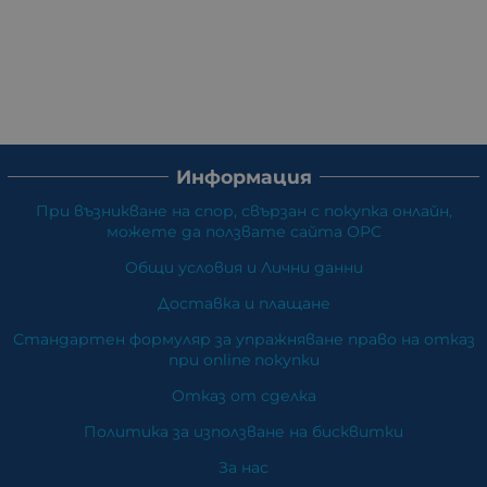
Информация
При възникване на спор, свързан с покупка онлайн,
можете да ползвате сайта ОРС
Общи условия и Лични данни
Доставка и плащане
Стандартен формуляр за упражняване право на отказ
при online покупки
Отказ от сделка
Политика за използване на бисквитки
За нас