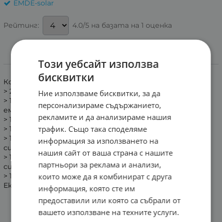
EMDE-solar
4.0/5 на базата на 1 оценка
Рейтинг:
Този уебсайт използва
Информация
бисквитки
Комплекта включва:
> 2бр. плосъки медени панелени колекторa-1,5кв2
Ние използваме бисквитки, за да
> 1бр. Комбиниран бойлер 150 л, с 1-на серпентина,
персонализираме съдържанието,
емайлиран
рекламите и да анализираме нашия
> 1бр. Програмируем диференциален термостат.
трафик. Също така споделяме
> 1бр. Соларна помпа EMDE-SOLAR RS25/6G-180
> 1бр. Разширителен съд за затворена слънчева
информация за използването на
система 8 литра
нашия сайт от ваша страна с нашите
> 1бр. Автоматичен обезвъздушител 1/2” за соларна
партньори за реклама и анализи,
система
които може да я комбинират с друга
> 1бр. Соларна течност- 5 л, Пропиленгликол-
Екологичен биоантифриз
информация, която сте им
предоставили или която са събрали от
вашето използване на техните услуги.