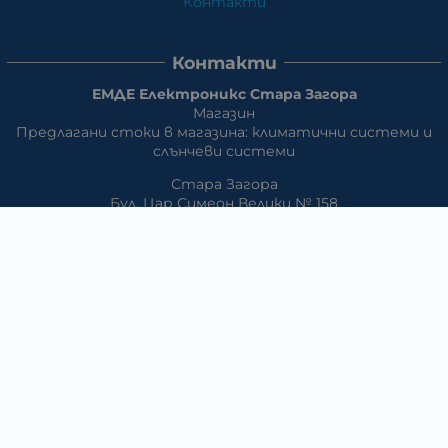
Контакти
Контакти
ЕМДЕ Електроникс Стара Загора
Магазин
Предлагани стоки в магазина: климатични системи и
слънчеви системи
Стара Загора
Бул. Цар Симеон Велики № 158
Склад и магазин:
Предлагани стоки в магазина: климатични системи и
слънчеви системи, eлектрически превозни средства
Стара Загора, кв. АПК ул. Изгрев
Телефон:
042/650 300
GSM:
+359 888 / 866 500
E-mail:
m_dd:at:abv.bg
Раднево
Магазин