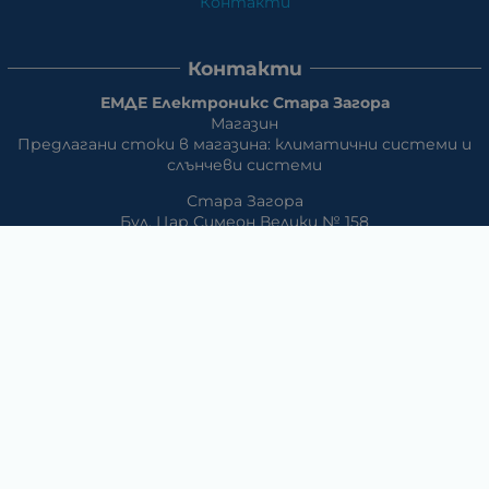
Контакти
Контакти
ЕМДЕ Електроникс Стара Загора
Магазин
Предлагани стоки в магазина: климатични системи и
слънчеви системи
Стара Загора
Бул. Цар Симеон Велики № 158
Склад и магазин:
Предлагани стоки в магазина: климатични системи и
слънчеви системи, eлектрически превозни средства
Стара Загора, кв. АПК ул. Изгрев
Телефон:
042/650 300
GSM:
+359 888 / 866 500
E-mail:
m_dd:at:abv.bg
Раднево
Магазин