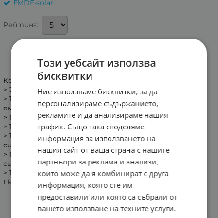
EMDE-solar
Рейтинг:
Този уебсайт използва
Информация
бисквитки
Комплекта включва:
> 3бр. плосъки медени панелени колектор-2кв2
Ние използваме бисквитки, за да
> 1бр. Комбиниран бойлер 300 л, с 1-на серпентина,
персонализираме съдържанието,
емайлиран
рекламите и да анализираме нашия
> 1бр. Програмируем диференциален термостат.
трафик. Също така споделяме
> 1бр. Соларна помпа EMDE-SOLAR RS25/6G-180
> 1бр. Разширителен съд за затворена слънчева
информация за използването на
система 12 литра
нашия сайт от ваша страна с нашите
> 1бр. Автоматичен обезвъздушител 1/2” за соларна
партньори за реклама и анализи,
система
които може да я комбинират с друга
> 1бр. Соларна течност- 5 л, Пропиленгликол-
Екологичен биоантифриз
информация, която сте им
предоставили или която са събрали от
вашето използване на техните услуги.