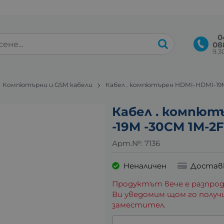
0
08
9.30
Компютърни и GSM кабели
Кабел . компютърен HDMI-HDMI-19M
Кабел . компют
-19M -30CM 1M-2F
Арт.№:
7136
Неналичен
Достав
Продуктът вече е разпрод
Ви уведомим щом го получ
заместител.