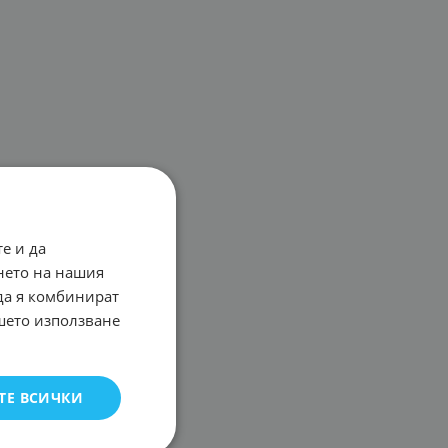
е и да
нето на нашия
 да я комбинират
ашето използване
ТЕ ВСИЧКИ