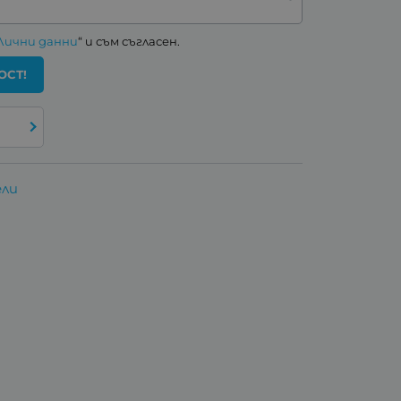
Лични данни
“ и съм съгласен.
ОСТ!
ели