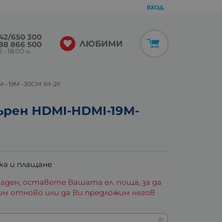
ВХОД
42/650 300
ЛЮБИМИ
88 866 500
 - 18.00 ч.
--19M -30CM 1M-2F
ърен HDMI-HDMI-19M-
ка и плащане
аден, оставете Вашата ел. поща, за да
им отново или да Ви предложим негов