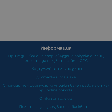
Информация
При възникване на спор, свързан с покупка онлайн,
можете да ползвате сайта ОРС
Общи условия и Лични данни
Доставка и плащане
Стандартен формуляр за упражняване право на отказ
при online покупки
Отказ от сделка
Политика за използване на бисквитки