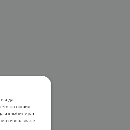
е и да
нето на нашия
 да я комбинират
ашето използване