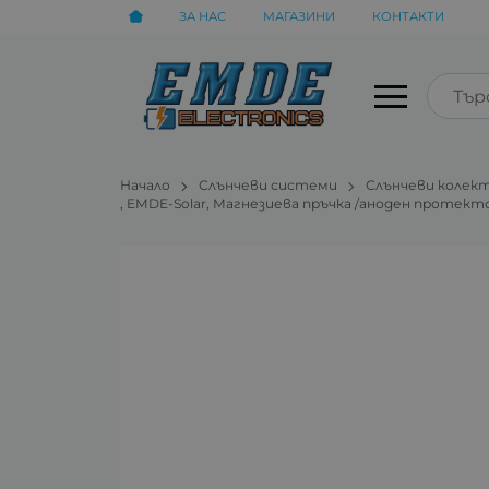
ЗА НАС
МАГАЗИНИ
КОНТАКТИ
Начало
Слънчеви системи
Слънчеви колект
, EMDE-Solar, Магнезиева пръчка /аноден протект