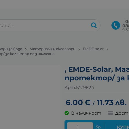
0
08
9.30
ори за вода
Материали и аксесоари
EMDE-solar
ор/ за колектор под налягане
, EMDE-Solar, М
протектор/ за 
Арт.№:
9824
6.00
€
11.73
лв.
/
В наличност
Дост
бр.
КУП