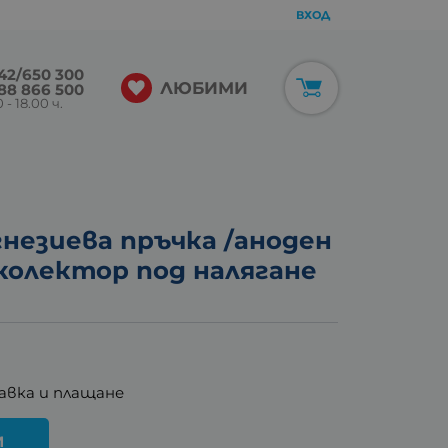
ВХОД
42/650 300
ЛЮБИМИ
88 866 500
 - 18.00 ч.
агнезиева пръчка /аноден
колектор под налягане
авка и плащане
И