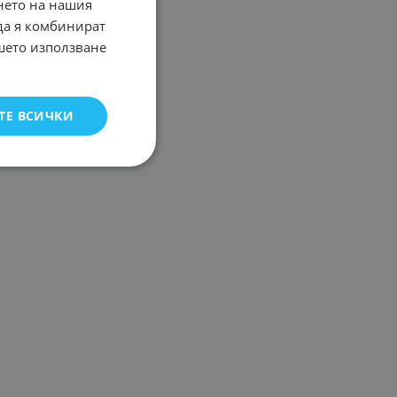
нето на нашия
 да я комбинират
ашето използване
ТЕ ВСИЧКИ