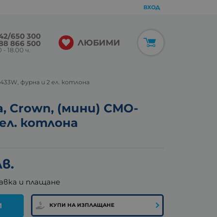
ВХОД
42/650 300
ЛЮБИМИ
88 866 500
 - 18.00 ч.
433W, фурна и 2 ел. котлона
, Crown, (мини) CMO-
 ел. котлона
лв.
авка и плащане
И
КУПИ НА ИЗПЛАЩАНЕ