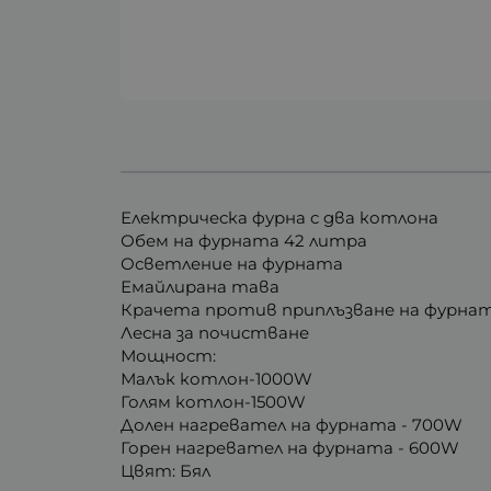
Електрическа фурна с два котлона
Обем на фурната 42 литра
Осветление на фурната
Емайлирана тава
Крачета против приплъзване на фурна
Лесна за почистване
Мощност:
Малък котлон-1000W
Голям котлон-1500W
Долен нагревател на фурната - 700W
Горен нагревател на фурната - 600W
Цвят: Бял