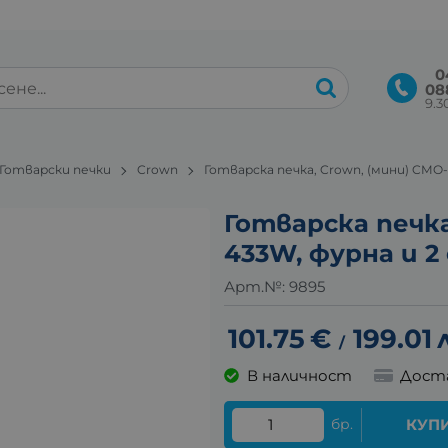
0
08
9.30
Готварски печки
Crown
Готварска печка, Crown, (мини) CMO-
Готварска печка
433W, фурна и 2
Арт.№:
9895
101.75
€
199.01
/
В наличност
Дост
бр.
КУП