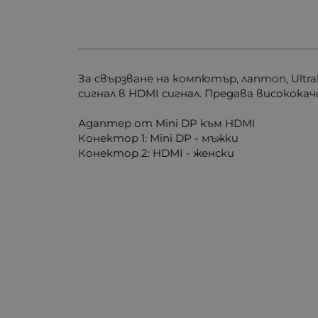
За свързване на компютър, лаптоп, Ultr
сигнал в HDMI сигнал. Предава високока
Адаптер от Mini DP към HDMI
Конектор 1: Mini DP - мъжки
Конектор 2: HDMI - женски