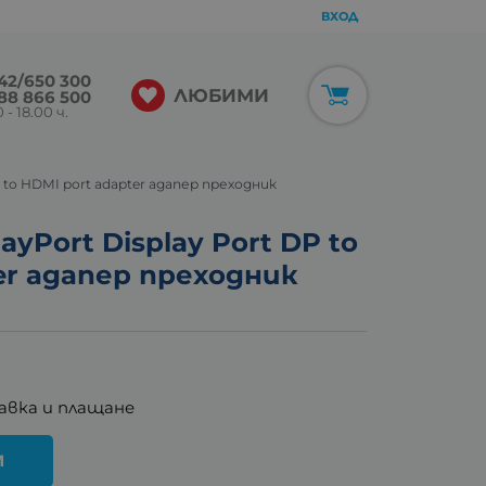
ВХОД
42/650 300
ЛЮБИМИ
88 866 500
 - 18.00 ч.
DP to HDMI port adapter адапер преходник
layPort Display Port DP to
er адапер преходник
авка и плащане
И