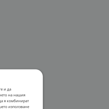
е и да
нето на нашия
 да я комбинират
ашето използване