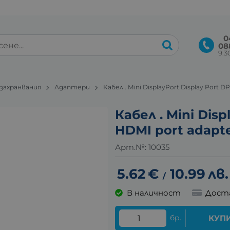
0
08
9.30
 захранвания
Адаптери
Кабел . Mini DisplayPort Display Port 
Кабел . Mini Disp
HDMI port adapt
Арт.№:
10035
5.62
€
10.99
лв.
/
В наличност
Дост
бр.
КУП