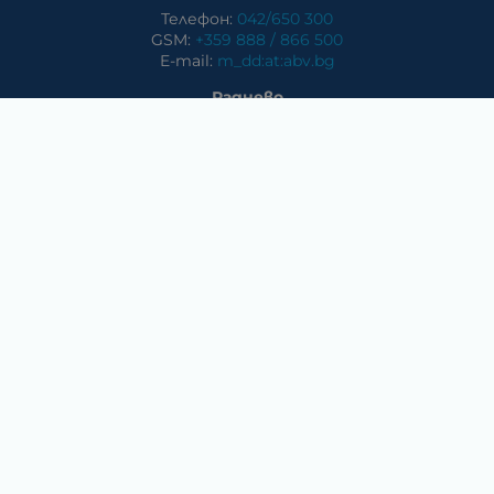
Телефон:
042/650 300
GSM:
+359 888 / 866 500
E-mail:
m_dd:at:abv.bg
Раднево
Магазин
Предлагани стоки в магазина: климатични системи,
слънчеви системи, бяла техника, аудио и видео
техника, електроника и аксесоари
Телефон:
0417/831 32
ул. Крайречна №8
Гълъбово
Магазин
Предлагани стоки в магазина: климатични системи,
слънчеви системи, бяла техника, аудио и видео
техника, електроника и аксесоари.
Методи на плащане