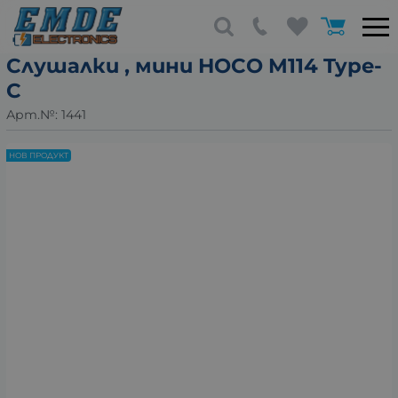
Слушалки , мини HOCO M114 Type-
C
Арт.№:
1441
НОВ ПРОДУКТ