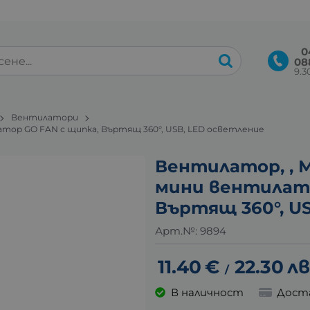
0
08
9.30
Вентилатори
ор GO FAN с щипка, Въртящ 360°, USB, LED осветление
Вентилатор, ,
мини вентилато
Въртящ 360°, U
Арт.№:
9894
11.40
€
22.30
лв
/
В наличност
Дост