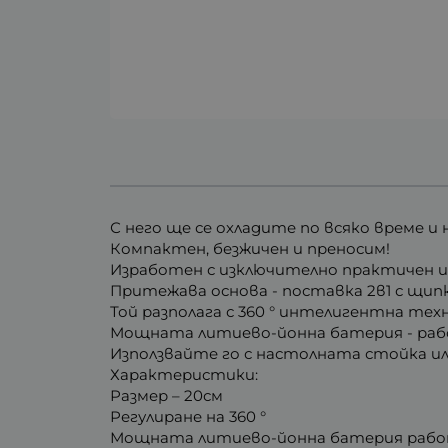
С него ще се охладите по всяко време и 
Компактен, безжичен и преносим!
Изработен с изключително практичен и 
Притежава основа - поставка 2в1 с щипк
Той разполага с 360 ° интелигентна тех
Мощната литиево-йонна батерия - рабо
Използвайте го с настолната стойка ил
Характеристики:
Размер – 20см
Регулиране на 360 °
Мощната литиево-йонна батерия работ