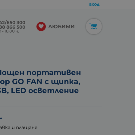
ВХОД
42/650 300
ЛЮБИМИ
88 866 500
 - 18.00 ч.
 Мощен портативен
р GO FAN с щипка,
SB, LED осветление
.
авка и плащане