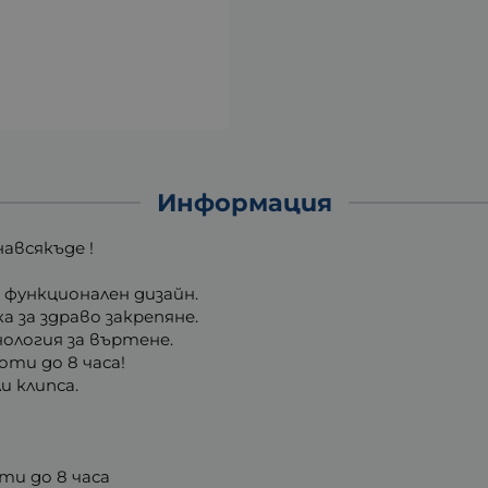
Информация
навсякъде !
функционален дизайн.
а за здраво закрепяне.
нология за въртене.
ти до 8 часа!
и клипса.
и до 8 часа