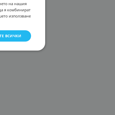
нето на нашия
 да я комбинират
ашето използване
ТЕ ВСИЧКИ