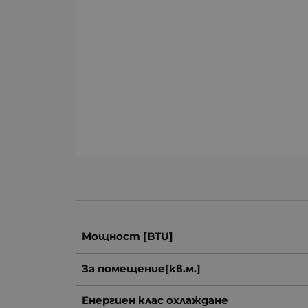
Мощност [BTU]
За помещение[kв.м.]
Енергиен клас охлаждане