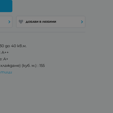
ДОБАВИ В ЛЮБИМИ
0 до 40 кв.м.
: A++
: A+
ждане) (куб. м.) : 155
атици