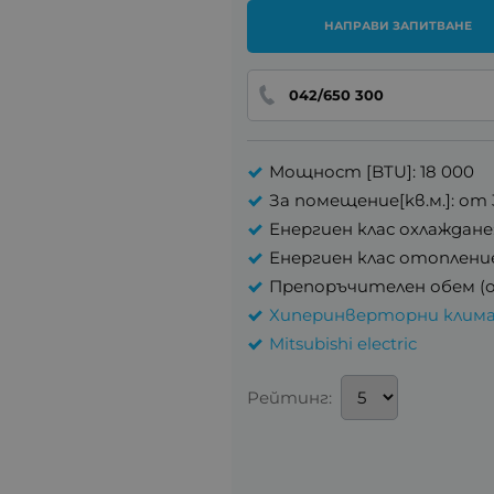
НАПРАВИ ЗАПИТВАНЕ
042/650 300
Мощност [BTU]: 18 000
За помещение[kв.м.]: от 3
Енергиен клас охлаждане
Енергиен клас отопление
Препоръчителен обем (охла
Хиперинверторни клим
Mitsubishi electric
Рейтинг: