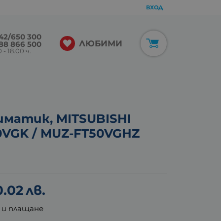
ВХОД
42/650 300
ЛЮБИМИ
88 866 500
 - 18.00 ч.
матик, MITSUBISHI
50VGK / MUZ-FT50VGHZ
0.02
лв.
 и плащане