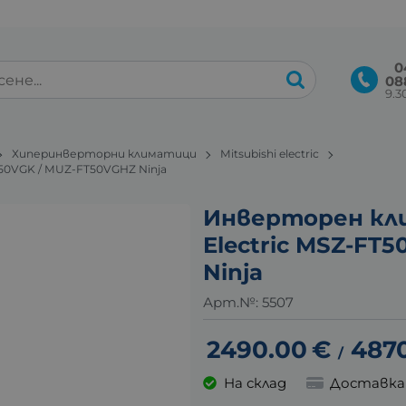
0
08
9.30
Хиперинверторни климатици
Mitsubishi electric
50VGK / MUZ-FT50VGHZ Ninja
Инверторен кли
Electric MSZ-FT
Ninja
Арт.№:
5507
2490.00
€
487
/
На склад
Доставка