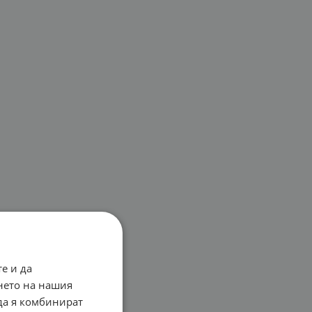
е и да
нето на нашия
 да я комбинират