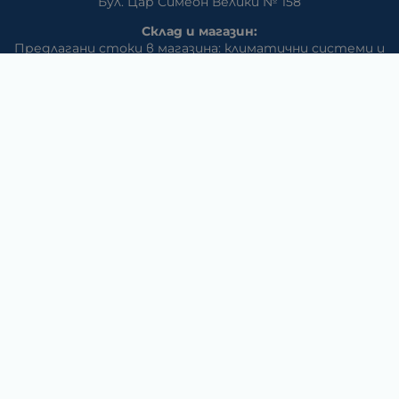
Бул. Цар Симеон Велики № 158
Склад и магазин:
Предлагани стоки в магазина: климатични системи и
слънчеви системи, eлектрически превозни средства
Стара Загора, кв. АПК ул. Изгрев
Телефон:
042/650 300
GSM:
+359 888 / 866 500
E-mail:
m_dd:at:abv.bg
Раднево
Магазин
Предлагани стоки в магазина: климатични системи,
слънчеви системи, бяла техника, аудио и видео
техника, електроника и аксесоари
Телефон:
0417/831 32
ул. Крайречна №8
Гълъбово
Магазин
Предлагани стоки в магазина: климатични системи,
слънчеви системи, бяла техника, аудио и видео