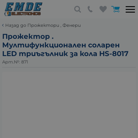
Назад до Прожектори , Фенери
Прожектор .
Мултифункционален соларен
LED триъгълник за кола HS-8017
Арт.№:
871