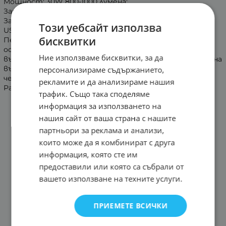
Мощност: 30W 800-1000 лумена;
Зарядно напрежение: 4.2V;
Заряден ток: 2A;
Този уебсайт използва
USB изход за зареждане на други устройства;
бисквитки
Пет режима на работа: силна светлина , икономично
осветление, постоянно светеща червена светлина
Ние използваме бисквитки, за да
във формата на триъгълник, мигаща червена светлина
във формата на триъгълник и двукратно мигащ
персонализираме съдържанието,
червен триъгълник;
рекламите и да анализираме нашия
Размер 19х19 см.
трафик. Също така споделяме
информация за използването на
нашия сайт от ваша страна с нашите
партньори за реклама и анализи,
които може да я комбинират с друга
информация, която сте им
предоставили или която са събрали от
вашето използване на техните услуги.
ПРИЕМЕТЕ ВСИЧКИ