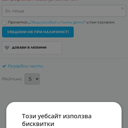
Ел. поща
Прочетох „
Общи условия и Лични данни
“ и съм съгласен.
УВЕДОМИ МЕ ПРИ НАЛИЧНОСТ!
ДОБАВИ В ЛЮБИМИ
Резервни части
Рейтинг:
Този уебсайт използва
бисквитки