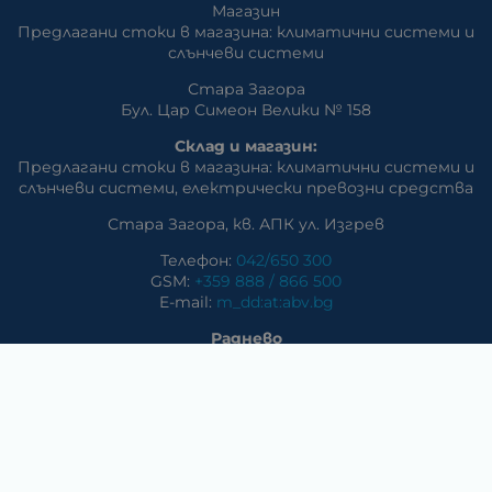
Магазин
Предлагани стоки в магазина: климатични системи и
слънчеви системи
Стара Загора
Бул. Цар Симеон Велики № 158
Склад и магазин:
Предлагани стоки в магазина: климатични системи и
слънчеви системи, eлектрически превозни средства
Стара Загора, кв. АПК ул. Изгрев
Телефон:
042/650 300
GSM:
+359 888 / 866 500
E-mail:
m_dd:at:abv.bg
Раднево
Магазин
Предлагани стоки в магазина: климатични системи,
слънчеви системи, бяла техника, аудио и видео
техника, електроника и аксесоари
Телефон:
0417/831 32