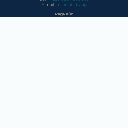
E-mail:
m_dd:at:abv.bg
Раднево
Магазин
Предлагани стоки в магазина: климатични системи,
слънчеви системи, бяла техника, аудио и видео
техника, електроника и аксесоари
Телефон:
0417/831 32
ул. Крайречна №8
Гълъбово
Магазин
Предлагани стоки в магазина: климатични системи,
слънчеви системи, бяла техника, аудио и видео
техника, електроника и аксесоари.
Методи на плащане