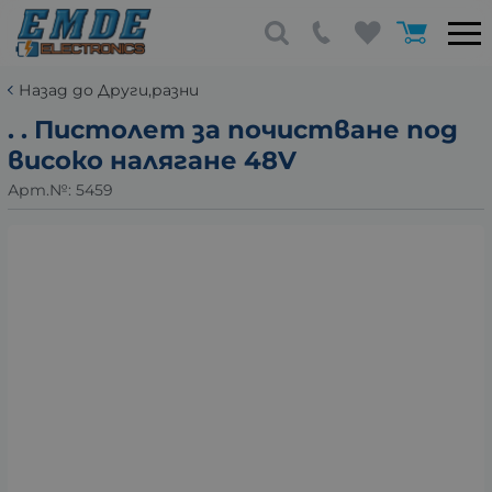
Назад до Други,разни
. . Пистолет за почистване под
високо налягане 48V
Арт.№:
5459