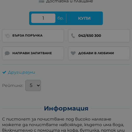
Доставка и плащане
бр.
КУПИ
042/650 300
БЪРЗА ПОРЪЧКА
НАПРАВИ ЗАПИТВАНЕ
ДОБАВИ В ЛЮБИМИ
Други,разни
Рейтинг:
Информация
С пистолет за почистване под високо налягане
можете да почиствате навсякъде, където има вода,
включително с помощта на кофа, бутилка, поток или