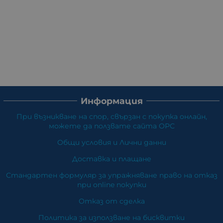
Информация
При възникване на спор, свързан с покупка онлайн,
можете да ползвате сайта ОРС
Общи условия и Лични данни
Доставка и плащане
Стандартен формуляр за упражняване право на отказ
при online покупки
Отказ от сделка
Политика за използване на бисквитки