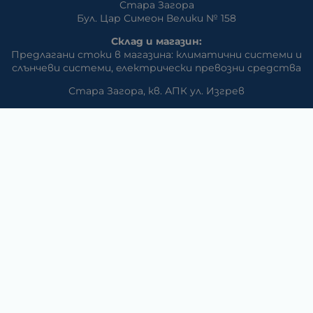
Стара Загора
Бул. Цар Симеон Велики № 158
Склад и магазин:
Предлагани стоки в магазина: климатични системи и
слънчеви системи, eлектрически превозни средства
Стара Загора, кв. АПК ул. Изгрев
Телефон:
042/650 300
GSM:
+359 888 / 866 500
E-mail:
m_dd:at:abv.bg
Раднево
Магазин
Предлагани стоки в магазина: климатични системи,
слънчеви системи, бяла техника, аудио и видео
техника, електроника и аксесоари
Телефон:
0417/831 32
ул. Крайречна №8
Гълъбово
Магазин
Предлагани стоки в магазина: климатични системи,