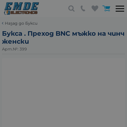
Назад до Букси
Букса . Преход BNC мъжко на чинч
женски
Арт.№:
399