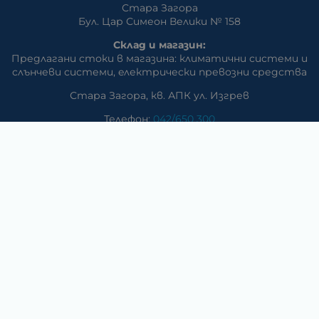
Стара Загора
Бул. Цар Симеон Велики № 158
Склад и магазин:
Предлагани стоки в магазина: климатични системи и
слънчеви системи, eлектрически превозни средства
Стара Загора, кв. АПК ул. Изгрев
Телефон:
042/650 300
GSM:
+359 888 / 866 500
E-mail:
m_dd:at:abv.bg
Раднево
Магазин
Предлагани стоки в магазина: климатични системи,
слънчеви системи, бяла техника, аудио и видео
техника, електроника и аксесоари
Телефон:
0417/831 32
ул. Крайречна №8
Гълъбово
Магазин