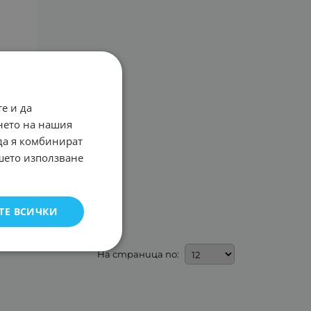
е и да
нето на нашия
 да я комбинират
ашето използване
G,
ТЕ ВСИЧКИ
На страница по: