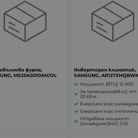
овълнова фурна,
Инверторен климатик,
UNG, MS20A3010AH/OL
SAMSUNG, AR12TXHQBW
Мощност [BTU]: 12 000
За помещение[kв.м.]: от 
20 кв.м.
Енергиен клас охлаждане
Енергиен клас отоплени
Отдавана мощност
(охлаждане)[kW]: 3.52