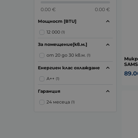
0.00 €
0.00 €
Мощност [BTU]
12 000
(1)
За помещение[kв.м.]
от 20 до 30 кв.м.
(1)
Микр
SAMS
Енергиен клас охлаждане
89.0
A++
(1)
Гаранция
24 месеца
(1)