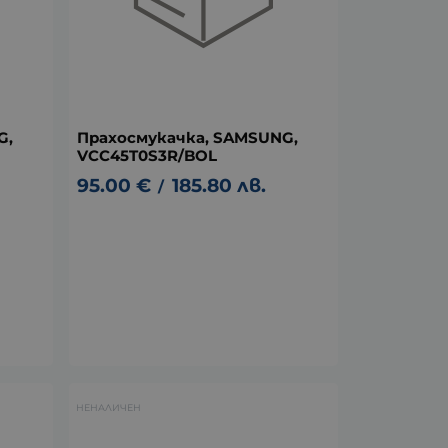
G,
Прахосмукачка, SAMSUNG,
VCC45T0S3R/BOL
95.00
€
185.80
лв.
/
НЕНАЛИЧЕН