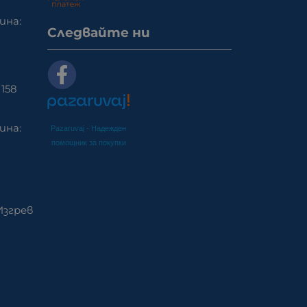
ина:
Следвайте ни
158
ина:
Pazaruvaj - Надежден
помощник за покупки
Изгрев