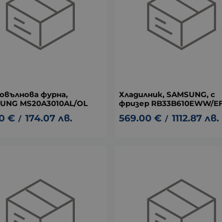
овълнова фурна,
Хладилник, SAMSUNG, с
UNG MS20A3010AL/OL
фризер RB33B610EWW/E
0
€
174.07
лв.
569.00
€
1112.87
лв.
/
/