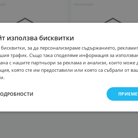
ЧЕН
НЕНАЛИЧЕН
йт използва бисквитки
 бисквитки, за да персонализираме съдържанието, рекламит
шия трафик. Също така споделяме информация за използва
рана с нашите партньори за реклама и анализи, които може
ция, която сте им предоставили или която са събрали от в
и.
MSUNG Мини хендсфрий
Прахосмукачка, SAMSUN
ooth слушалка за
VC07M25E0WR/GE
ПОДРОБНОСТИ
ПРИЕМЕ
лен телефон Galaxy J2