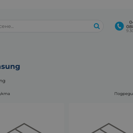
0
08
9.30
sung
ng
дукта
Подреди 