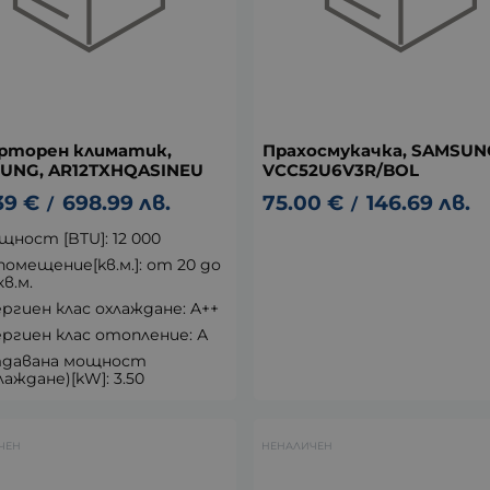
рторен климатик,
Прахосмукачка, SAMSUN
UNG, AR12TXHQASINEU
VCC52U6V3R/BOL
39
€
698.99
лв.
75.00
€
146.69
лв.
/
/
ност [BTU]: 12 000
помещение[kв.м.]: от 20 до
кв.м.
ргиен клас охлаждане: A++
ргиен клас отопление: А
давана мощност
лаждане)[kW]: 3.50
ЧЕН
НЕНАЛИЧЕН