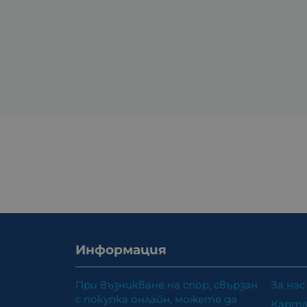
Информация
При възникване на спор, свързан
За нас
с покупка онлайн, можете да
Карта