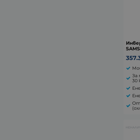
Инве
SAMS
357.
Мощ
За 
30 
Ене
Ене
От
(ох
НЕНАЛИ