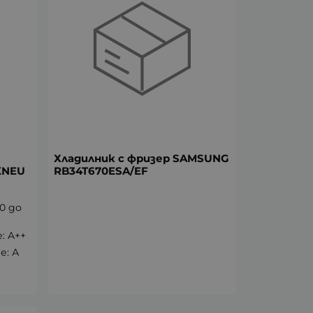
Хладилник с фризер SAMSUNG
KNEU
RB34T670ESA/EF
0 до
: A++
е: А