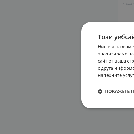
НЕНАЛИ
Този уебса
Ние използваме
анализираме на
сайт от ваша ст
с друга информа
на техните услуг
. SA
Bluet
ПОКАЖЕТЕ 
моби