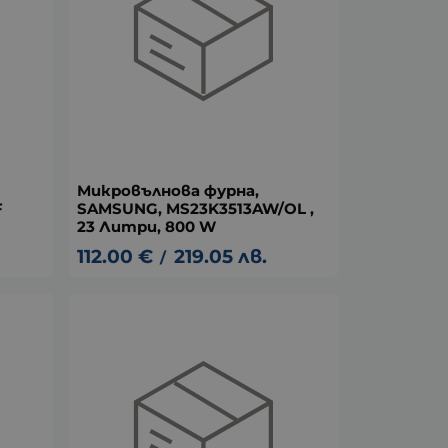
Микровълнова фурна,
F
SAMSUNG, MS23K3513AW/OL ,
23 Литри, 800 W
112.00
€
219.05
лв.
/