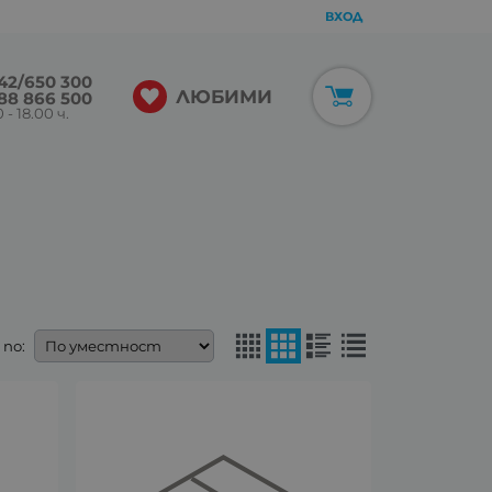
ВХОД
42/650 300
ЛЮБИМИ
88 866 500
 - 18.00 ч.
по: