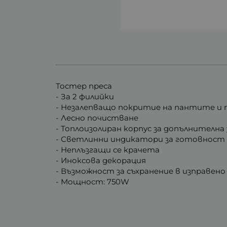
Тостер преса
- За 2 филийки
- Незалепващо покритие на пантите и
- Лесно почистване
- Топлоизолиран корпус за допълнителн
- Светлинни индикатори за готовност и
- Неплъзгащи се крачета
- Иноксова декорация
- Възможност за съхранение в изправен
- Мощност: 750W