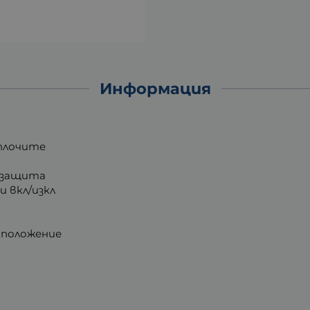
Информация
 плочите
а защита
 вкл/изкл
о положение