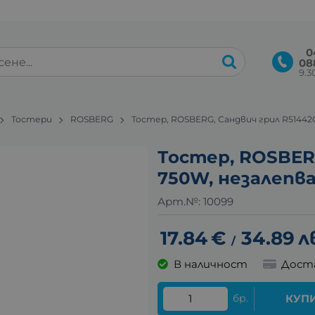
0
08
9.30
Тостери
ROSBERG
Тостер, ROSBERG, Сандвич грил R51442
Тостер, ROSBER
750W, незалепв
Арт.№:
10099
17.84
€
34.89
л
/
В наличност
Дост
бр.
КУП