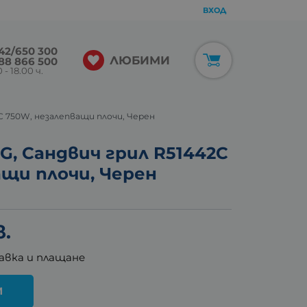
ВХОД
42/650 300
ЛЮБИМИ
88 866 500
 - 18.00 ч.
C 750W, незалепващи плочи, Черен
G, Сандвич грил R51442C
ащи плочи, Черен
в.
авка и плащане
И