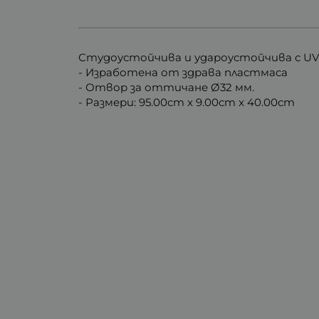
Студоустойчива и удароустойчива с U
- Изработена от здрава пластмаса
- Отвор за оттичане Ø32 мм.
- Размери: 95.00cm x 9.00cm x 40.00cm