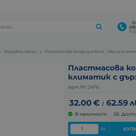
0
08
9.30
Резервни части
Пластмасова кондензна вана , Тава за климат
Пластмасова кон
климатик с държ
Арт.№:
2476
32.00
€
62.59
л
/
В наличност
Дост
бр.
КУП