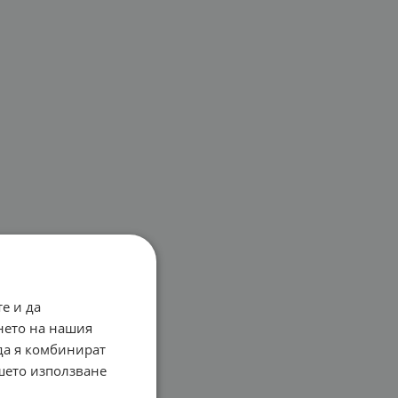
е и да
нето на нашия
 да я комбинират
ашето използване