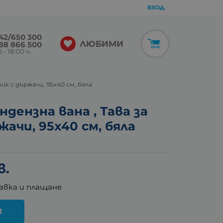
ВХОД
42/650 300
ЛЮБИМИ
88 866 500
 - 18.00 ч.
ик с държачи, 95x40 см, бяла
дензна вана , Тава за
ачи, 95x40 см, бяла
в.
авка и плащане
И