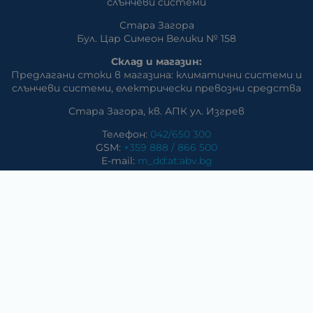
слънчеви системи
Стара Загора
Бул. Цар Симеон Велики № 158
Склад и магазин:
Предлагани стоки в магазина: климатични системи и
слънчеви системи, eлектрически превозни средства
Стара Загора, кв. АПК ул. Изгрев
Телефон:
042/650 300
GSM:
+359 888 / 866 500
E-mail:
m_dd:at:abv.bg
Раднево
Магазин
Предлагани стоки в магазина: климатични системи,
слънчеви системи, бяла техника, аудио и видео
техника, електроника и аксесоари
Телефон:
0417/831 32
ул. Крайречна №8
Гълъбово