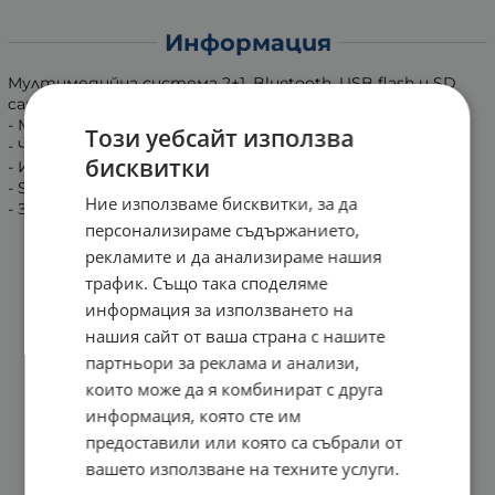
Информация
Мултимедийна система 2+1, Bluetooth, USB flash и SD
card MP3 плеър, дистанционно управление.
- Мощност: 2х3W + 1x5W RMS за бууфер
Този уебсайт използва
- Честотна Характерстика: 20HZ-18KHZ
бисквитки
- Импеданс: 4ом
- S/N:75dB
Ние използваме бисквитки, за да
- Захранване: USB 5V
персонализираме съдържанието,
рекламите и да анализираме нашия
трафик. Също така споделяме
информация за използването на
нашия сайт от ваша страна с нашите
партньори за реклама и анализи,
които може да я комбинират с друга
информация, която сте им
предоставили или която са събрали от
вашето използване на техните услуги.