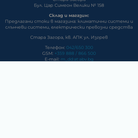
Бул. Цар Симеон Велики № 158
Склад и магазин:
Предлагани стоки в магазина: климатични системи и
слънчеви системи, eлектрически превозни средства
Стара Загора, кв. АПК ул. Изгрев
Телефон:
042/650 300
GSM:
+359 888 / 866 500
E-mail:
m_dd:at:abv.bg
Раднево
Магазин
Предлагани стоки в магазина: климатични системи,
слънчеви системи, бяла техника, аудио и видео
техника, електроника и аксесоари
Телефон:
0417/831 32
ул. Крайречна №8
Гълъбово
Магазин
Предлагани стоки в магазина: климатични системи,