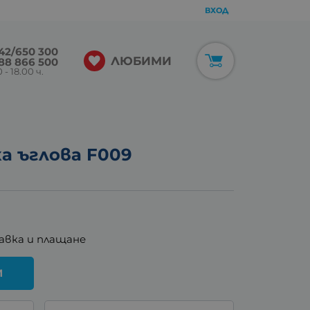
ВХОД
42/650 300
ЛЮБИМИ
88 866 500
 - 18.00 ч.
ка ъглова F009
авка и плащане
И