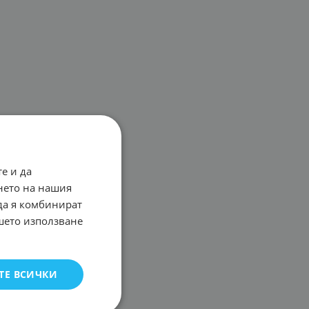
е и да
нето на нашия
 да я комбинират
ашето използване
ТЕ ВСИЧКИ