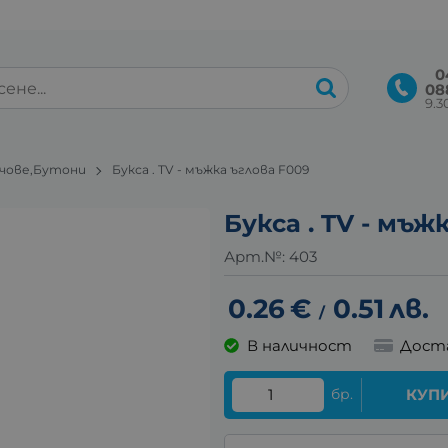
0
08
9.30
ючове,Бутони
Букса . TV - мъжка ъглова F009
Букса . TV - мъж
Арт.№:
403
0.26
€
0.51
лв.
/
В наличност
Дост
бр.
КУП