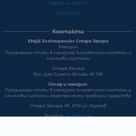
Карта на сайта
Контакти
Контакти
ЕМДЕ Електроникс Стара Загора
Магазин
Предлагани стоки в магазина: климатични системи и
слънчеви системи
Стара Загора
Бул. Цар Симеон Велики № 158
Склад и магазин:
Предлагани стоки в магазина: климатични системи и
слънчеви системи, eлектрически превозни средства
Стара Загора, кв. АПК ул. Изгрев
Телефон:
042/650 300
GSM:
+359 888 / 866 500
E-mail:
m_dd:at:abv.bg