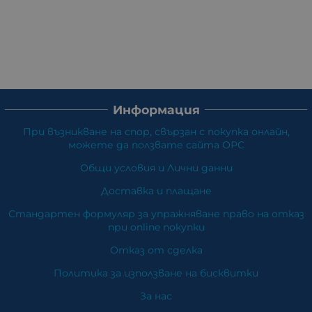
Информация
При възникване на спор, свързан с покупка онлайн,
можете да ползвате сайта ОРС
Общи условия и Лични данни
Доставка и плащане
Стандартен формуляр за упражняване право на отказ
при online покупки
Отказ от сделка
Политика за използване на бисквитки
За нас