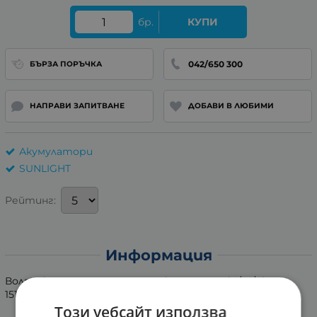
бр.
КУПИ
042/650 300
БЪРЗА ПОРЪЧКА
НАПРАВИ ЗАПИТВАНЕ
ДОБАВИ В ЛЮБИМИ
Акумулатори
SUNLIGHT
Рейтинг:
Информация
Волтаж: 12V , Капацитет: 12Ah , Размери:(Д/Ш/В)
151/98/95
Този уебсайт използва