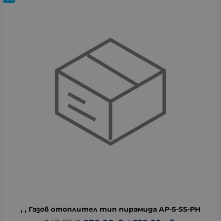
, , Газов отоплител тип пирамида AP-S-SS-PH