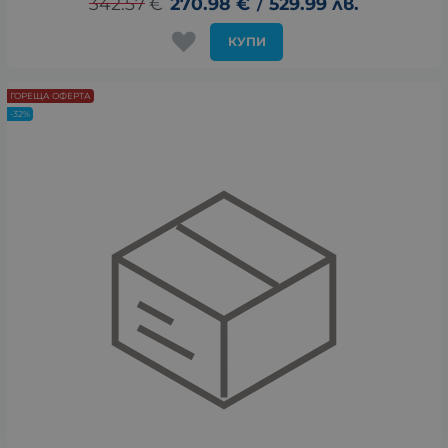
342.57
€
270.98
€
529.99
лв.
/
КУПИ
ГОРЕЩА ОФЕРТА
-32%