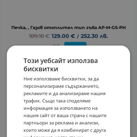
Печка, , Газов отоплител тип гъба AP-M-GS-PH
189.18
€
129.00
€
252.30
лв.
/
КУПИ
Този уебсайт използва
бисквитки
На страница по:
Ние използваме бисквитки, за да
персонализираме съдържанието,
рекламите и да анализираме нашия
трафик. Също така споделяме
информация за използването на
нашия сайт от ваша страна с нашите
партньори за реклама и анализи,
които може да я комбинират с друга