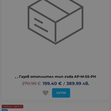
, , Газов отоплител тип гъба AP-M-SS-PH
270.98
€
199.40
€
389.99
лв.
/
КУПИ
ГОРЕЩА ОФЕРТА
-21%