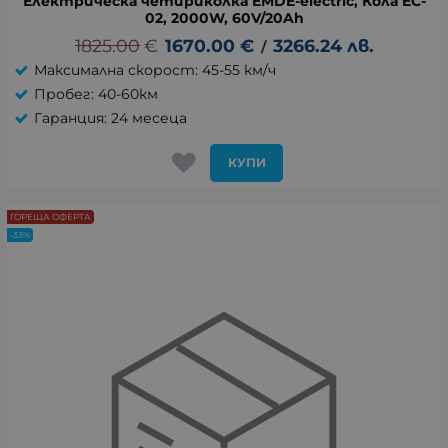
Електрическа четириколка EMDE-electric, Кола EC-
02, 2000W, 60V/20Ah
1825.00
€
1670.00
€
3266.24
лв.
/
Максимална скорост: 45-55 км/ч
Пробег: 40-60км
Гаранция: 24 месеца
КУПИ
ГОРЕЩА ОФЕРТА
-33%