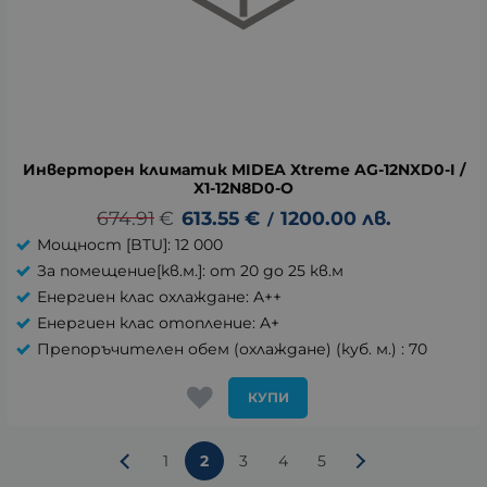
Инверторен климатик MIDEA Xtreme AG-12NXD0-I /
X1-12N8D0-O
674.91
€
613.55
€
1200.00
лв.
/
Мощност [BTU]: 12 000
За помещение[kв.м.]: от 20 до 25 кв.м
Енергиен клас охлаждане: A++
Енергиен клас отопление: A+
Препоръчителен обем (охлаждане) (куб. м.) : 70
КУПИ
1
2
3
4
5