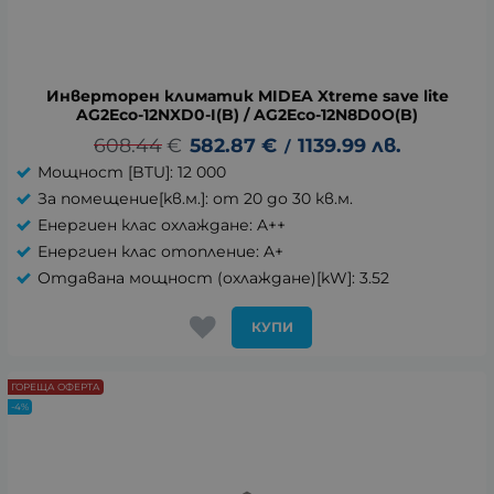
Инверторен климатик MIDEA Xtreme save lite
AG2Eco-12NXD0-I(B) / AG2Eco-12N8D0O(B)
608.44
€
582.87
€
1139.99
лв.
/
Мощност [BTU]: 12 000
За помещение[kв.м.]: от 20 до 30 кв.м.
Енергиен клас охлаждане: A++
Енергиен клас отопление: A+
Отдавана мощност (охлаждане)[kW]: 3.52
КУПИ
ГОРЕЩА ОФЕРТА
-4%