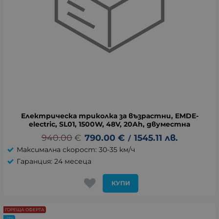
Електрическа триколка за възрастни, EMDE-
electric, SL01, 1500W, 48V, 20Ah, двуместна
940.00
€
790.00
€
1545.11
лв.
/
Максимална скорост: 30-35 км/ч
Гаранция: 24 месеца
КУПИ
ГОРЕЩА ОФЕРТА
-21%