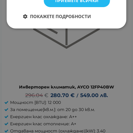
ПРИЕМЕТЕ ВСИЧКИ
ПОКАЖЕТЕ ПОДРОБНОСТИ
Инверторен климатик, AYCO 12FP40BW
296.04
€
280.70
€
549.00
лв.
/
Мощност [BTU]: 12 000
За помещение[kв.м.]: от 20 до 30 кв.м.
Енергиен клас охлаждане: A++
Енергиен клас отопление: A+
Отдавана мощност (охлаждане)[kW]: 3.40