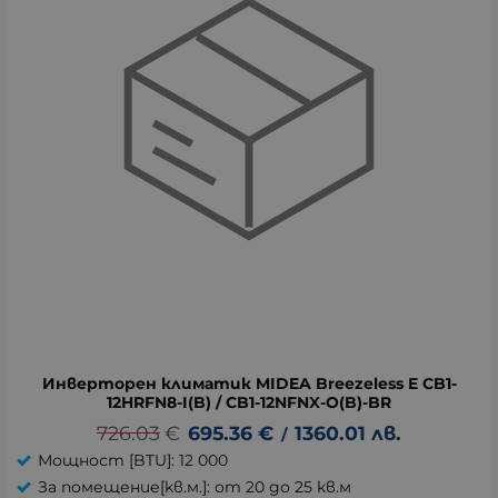
Инверторен климатик MIDEA Breezeless E CB1-
12HRFN8-I(B) / CB1-12NFNX-O(B)-BR
726.03
€
695.36
€
1360.01
лв.
/
Мощност [BTU]: 12 000
За помещение[kв.м.]: от 20 до 25 кв.м