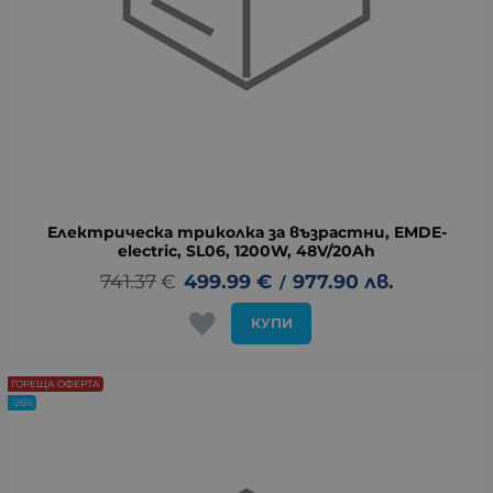
Електрическа триколка за възрастни, EMDE-
electric, SL06, 1200W, 48V/20Ah
741.37
€
499.99
€
977.90
лв.
/
КУПИ
ГОРЕЩА ОФЕРТА
-26%