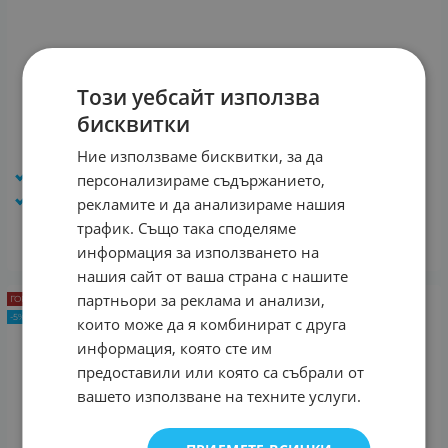
Този уебсайт използва
Електрическа триколка за възрастни, EMDE-
бисквитки
electric, SL03, 1500W, 48V, 20Ah, триместна
950.00
€
840.00
€
1642.90
лв.
/
Ние използваме бисквитки, за да
Максимална скорост: 30-35 км/ч
персонализираме съдържанието,
Гаранция: 24 месеца
рекламите и да анализираме нашия
трафик. Също така споделяме
КУПИ
информация за използването на
нашия сайт от ваша страна с нашите
партньори за реклама и анализи,
ГОРЕЩА ОФЕРТА
-5%
които може да я комбинират с друга
информация, която сте им
предоставили или която са събрали от
вашето използване на техните услуги.