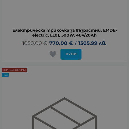
Електрическа триколка за възрастни, EMDE-
electric, LL01, 500W, 48V/20Ah
1050.00
€
770.00
€
1505.99
лв.
/
КУПИ
ГОРЕЩА ОФЕРТА
-16%