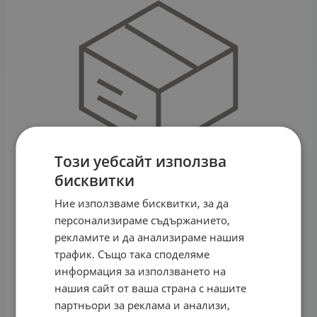
Този уебсайт използва
бисквитки
Ние използваме бисквитки, за да
персонализираме съдържанието,
рекламите и да анализираме нашия
Слънчев вакуумен колектор, EMDE-Solar, HP-
трафик. Също така споделяме
SC58/1800-10, затворена система без
информация за използването на
водосъдържател
нашия сайт от ваша страна с нашите
300.00
€
280.00
€
547.63
лв.
/
партньори за реклама и анализи,
КУПИ