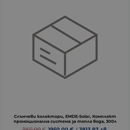
Слънчеви колектори, EMDE-Solar, Комплект
промоционална система за топла вода, 300л
2165.00
€
1950.00
€
3813.87
лв.
/