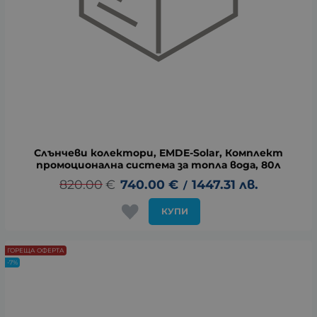
Слънчеви колектори, EMDE-Solar, Комплект
промоционална система за топла вода, 80л
820.00
€
740.00
€
1447.31
лв.
/
КУПИ
ГОРЕЩА ОФЕРТА
-7%