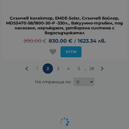
Слънчев колектор, EMDE-Solar, Слънчев бойлер,
MDSS470-58/1800-30-P -330л., Вакуумно-тръбен, под
налягане, неръждаем, затворена система с
водосъдържател
990.00
€
830.00
€
1623.34
лв.
/
КУПИ
...
1
2
3
4
5
28
На страница по: